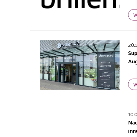
W
20.
Sup
Aug
W
10.
Nac
inn