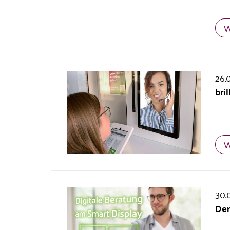
W
26.
bri
W
30.
Der