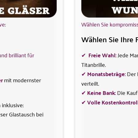
ve:
Wählen Sie kompromisslo
Wählen Sie Ihre 
d brilliant für
✔
Freie Wahl:
Jede Mar
Titanbrille.
✔
Monatsbeträge:
Der 
er
mit modernster
verteilt.
✔
Keine Bank:
Die Kaufp
✔
Volle Kostenkontroll
 inklusive:
ser Glastausch bei