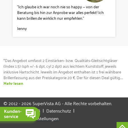
"Ich glaube ich war noch nie so happy – von der
Beratung bis hin zur Anprobe war alles perfekt! Ich
kann brillen.de wirklich nur empfehlen."
Jenny
*Das Angebot umfasst 2 Einstärken- bzw. Qualitäts-Gleitsichtgläser 
(Index 1.5) (sph +/- 6 dpt, cyl 2 dpt) aus leichtem Kunststoff, jeweils 
inklusive Hartschicht. Jeweils im Angebot enthalten ist 1 frei wählbare 
Brillenfassung aus der Preiskategorie 20 €. Der für diesen Deal gültige 
Gutscheincode muss dem brillen.de Optiker bei Bestellung vorgelegt 
Mehr lesen
werden. Eine nachträgliche Anrechnung ist ausgeschlossen. 

Zusätzlich enthalten: Der Sehtest nach Standard-Verfahren ist 
inklusive und kann durch eine Augenoptikmeister vor Ort oder durch 
© 2012 - 2026 SuperVista AG - Alle Rechte vorbehalten.
einen medizinischen Dienstleister unter augenärztlicher Aufsicht 
|
|
|
Impressum
AGB
Datenschutz
ausgeführt werden. Lieferbereich soweit technisch möglich und 
solange der Vorrat reicht. 

Datenschutz-Einstellungen
Sowohl Angebotsdauer als auch verfügbares Kontingent können von 